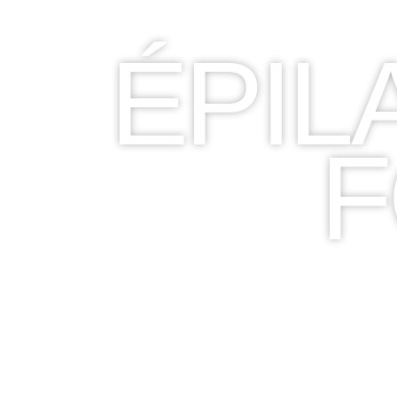
ÉPIL
P