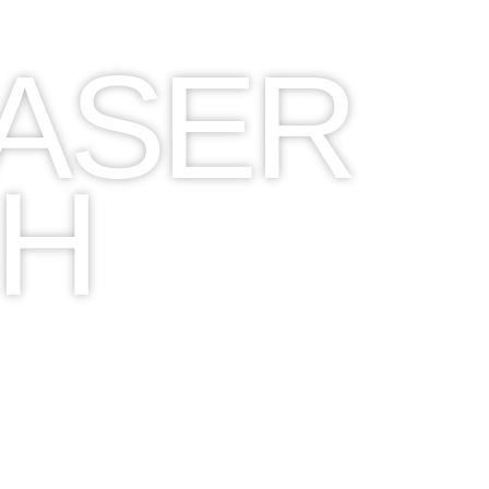
LASER
PS
H