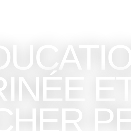
DUCATIO
INÉE E
CHER PE