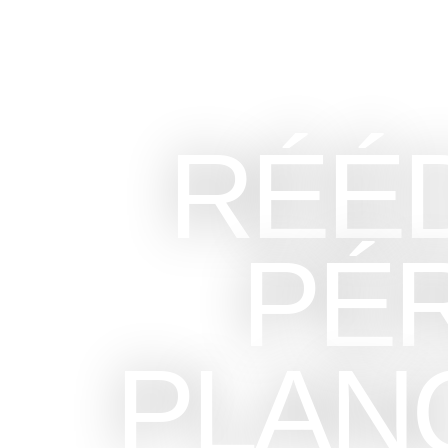
RÉÉ
PÉR
PLAN