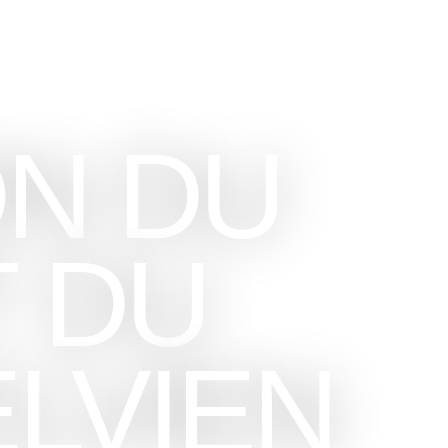
N DU
T DU
LVIEN