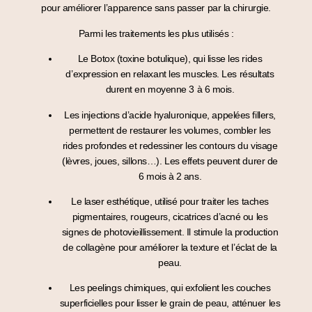
pour améliorer l’apparence sans passer par la chirurgie.
Parmi les traitements les plus utilisés :
Le Botox
(toxine botulique), qui lisse les rides
d’expression en relaxant les muscles. Les résultats
durent en moyenne
3 à 6 mois
.
Les injections d’acide hyaluronique
, appelées
fillers
,
permettent de
restaurer les volumes
, combler les
rides profondes et
redessiner les contours du visage
(lèvres, joues, sillons…). Les effets peuvent durer de
6 mois à 2 ans
.
Le laser esthétique
, utilisé pour traiter les
taches
pigmentaires, rougeurs, cicatrices d’acné
ou les
signes de photovieillissement
. Il stimule la
production
de collagène
pour améliorer la texture et l’éclat de la
peau.
Les peelings chimiques
, qui exfolient les couches
superficielles pour lisser le grain de peau, atténuer les