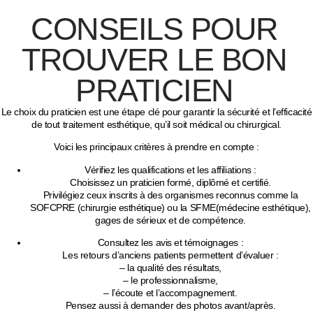
CONSEILS POUR
TROUVER LE BON
PRATICIEN
Le choix du praticien est une étape clé pour garantir la
sécurité
et
l’efficacité
de tout traitement esthétique, qu’il soit médical ou chirurgical.
Voici les principaux critères à prendre en compte :
Vérifiez les qualifications et les affiliations
:
Choisissez un praticien
formé, diplômé et certifié
.
Privilégiez ceux inscrits à des organismes reconnus comme la
SOFCPRE
(chirurgie esthétique) ou la
SFME
(médecine esthétique),
gages de sérieux et de compétence.
Consultez les avis et témoignages
:
Les retours d’anciens patients permettent d’évaluer :
– la
qualité des résultats
,
– le
professionnalisme
,
– l’
écoute
et l’
accompagnement
.
Pensez aussi à demander des
photos avant/après
.