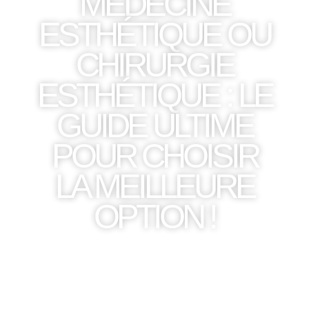
MÉDECINE
ESTHÉTIQUE OU
CHIRURGIE
ESTHÉTIQUE : LE
GUIDE ULTIME
POUR CHOISIR
LA MEILLEURE
OPTION !